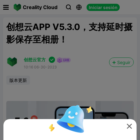

Creality Cloud
Iniciar sesión



创想云APP V5.3.0，支持延时摄
影保存至相册！

创想云官方
Seguir
10:16 06-30-2023
版本更新
