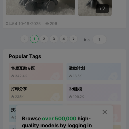
2
04:54 10-18-2025
296

1
2
3
4
Ir a
Popular Tags
售后互助专区
激励计划


342.4K
18.5K


打印分享
3d建模


238K
109.2K


技术
版本更新



59.9K
113.9K
Browse
over 500,000
high-


quality models by logging in