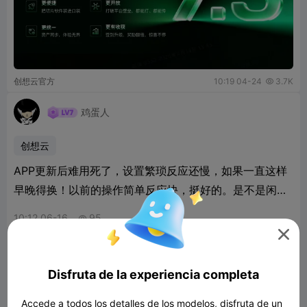
创想云官方
10:19 04-24
3.7K

鸡蛋人
创想云
APP更新后难用死了，设置繁琐反应还慢，如果一直这样
早晚得换！以前的操作简单反应快，挺好的。是不是闲的
做出来这么难用的APP！
10:12 06-16
95


【创想云V7.3版本】签到升级，奖励翻倍，惊喜

不停
完成7天连签小目标，不仅奖励累加，还能免费获得会员
Disfruta de la experiencia completa
体验
Accede a todos los detalles de los modelos, disfruta de un
版本更新
更新
创想云