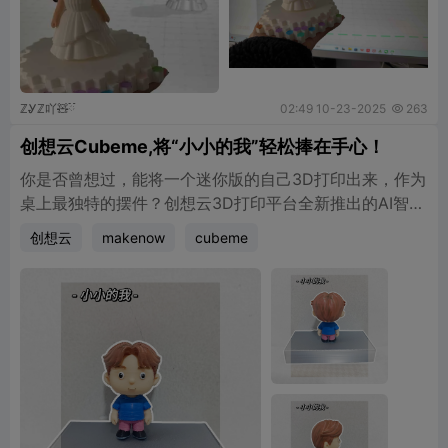
ℤᎽℤ吖🧸ྀི
02:49 10-23-2025
263

创想云Cubeme,将“小小的我”轻松捧在手心！
你是否曾想过，能将一个迷你版的自己3D打印出来，作为
桌上最独特的摆件？创想云3D打印平台全新推出的AI智能
功能——CubeMe，让这个梦想变得触手可及！只需一张
创想云
makenow
cubeme
普通照片，CubeMe的先进AI算法即可在瞬间智能生成你
的专属3D人物模型。这个过程无比快速便捷，无需任何复
杂的建模知识，真正实现了“一键生成，即看即所得”。这
极大地降低了3D创作的门槛，为每一位创作者和爱好者注
入了无限的乐趣与可能。生成了