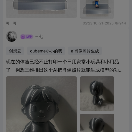
可一可
02:23 10-21-2025
944

三七
创想云
cubeme小小的我
ai肖像照片生成
现在的体验已经不止打印一个日用家常小玩具和小用品
了，创想三维推出这个AI把肖像照片就能生成模型的功能
对我来说是首次体验，也非常感兴趣，刚好创想三维这次
2
开放免费体验，每天十次机会也够个人使用了，以下是我
第一次使用，没有校准和多色但质感真的很不错也很可
爱，整个过程就几十秒就生成了，简单导入创想三维就会
自动设置成多色，也可以自己修改颜色或者单色，有需要
的小伙伴可以去试试看。