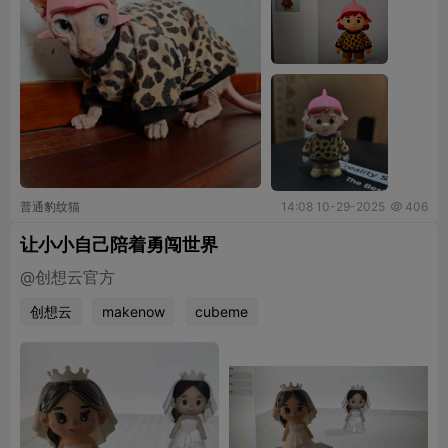
普通豹纹猫
14:08 10-29-2025
406

让小小自己陪着勇闯世界
@创想云官方
创想云
makenow
cubeme