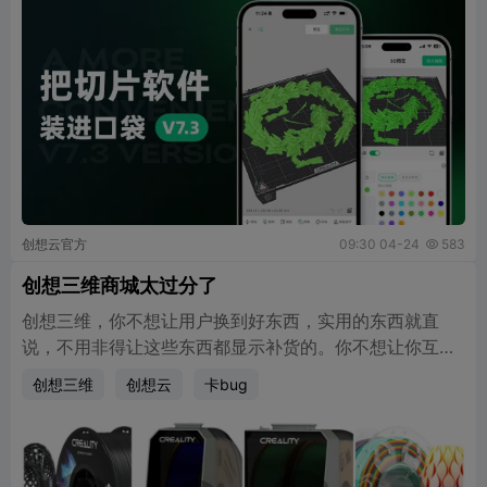
创想云官方
09:30 04-24
583

创想三维商城太过分了
创想三维，你不想让用户换到好东西，实用的东西就直
说，不用非得让这些东西都显示补货的。你不想让你互换
的话，你直接把商城这个板块删除了，不要再在这里补货
创想三维
创想云
卡bug
恶心我们了好不好？不就是不想让用户换到好东西吗？直
说呀，删了不就好了吗，😡🤬