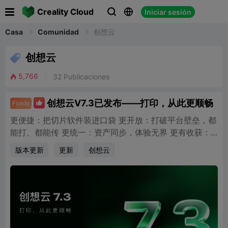

Creality Cloud
Iniciar sesión


Casa
Comunidad
创想云

创想云
5,766
32
Publicaciones

创想云V7.3已发布——打印，从此更顺畅
Fijado

更便捷：把切片软件装进口袋 更开放：打破平台壁垒，都
能打、都能传 更统一：资产同步，体验无界 更有收获：
签到升级，奖励翻倍，惊喜不停
版本更新
更新
创想云