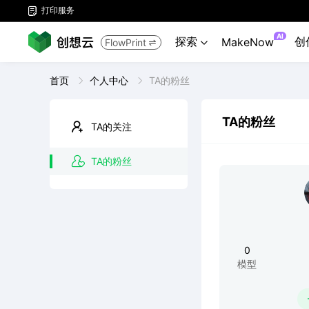
打印服务

AI
探索
创
MakeNow
FlowPrint


首页
个人中心
TA的粉丝
TA的粉丝
TA的关注
TA的粉丝
0
模型