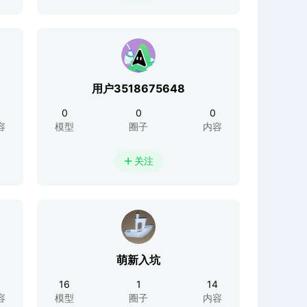
用户3518675648
0
0
0
容
模型
圈子
内容
关注

萌新入坑
16
1
14
容
模型
圈子
内容