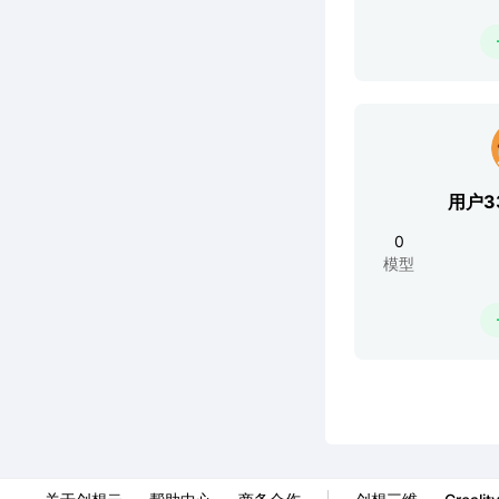
用户33
0
模型