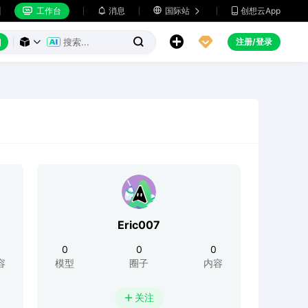
工作台
消息

国际站
创想云App







注册/登录



Eric007
0
0
0
容
模型
圈子
内容
关注
