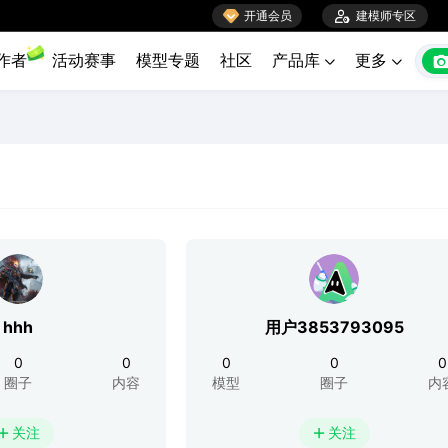

开通会员

建模师专区
作者
活动赛事
模型专题
社区
产品库
更多


hhh
用户3853793095
0
0
0
0
0
圈子
内容
模型
圈子
内
关注
关注

