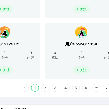
关注
关注


13129121
用户9595615158
0
0
0
0
0
圈子
内容
模型
圈子
内
关注
关注


1
2
3
4
5
6