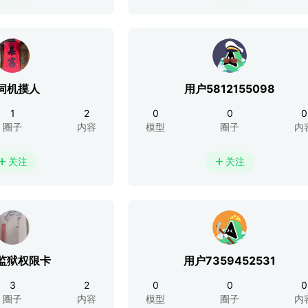
伺机摸人
用户5812155098
1
2
0
0
0
圈子
内容
模型
圈子
内
关注
关注


监狱权限卡
用户7359452531
3
2
0
0
0
圈子
内容
模型
圈子
内