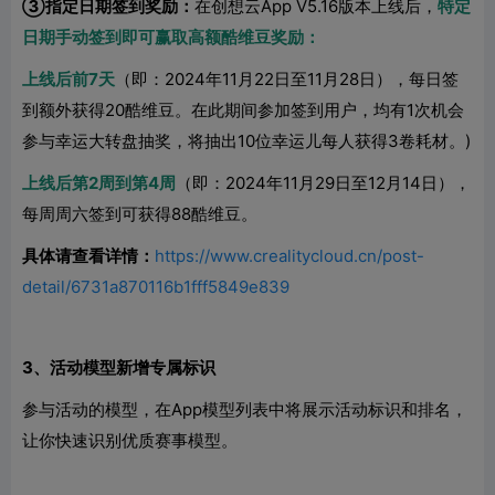
③指定日期签到奖励：
在创想云App V5.16版本上线后，
特定
日期手动签到即可赢取高额酷维豆奖励：
上线后前7天
（即：2024年11月22日至11月28日），每日签
到额外获得20酷维豆。在此期间参加签到用户，均有1次机会
参与幸运大转盘抽奖，将抽出10位幸运儿每人获得3卷耗材。)
上线后第2周到第4周
（即：2024年11月29日至12月14日），
每周周六签到可获得88酷维豆。
具体请查看详情：
https://www.crealitycloud.cn/post-
detail/6731a870116b1fff5849e839
3、活动模型新增专属标识
参与活动的模型，在App模型列表中将展示活动标识和排名，
让你快速识别优质赛事模型。