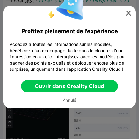
—Ender 系列：
Ender-3 V3/Ender-3 V3 Plus/Ender-3 V3
KE/Ender-3 V3 SE/Ender-3 S1/Ender-3 S1 Plus/Ender-3

S1 Pro/Ender-5 S1
Profitez pleinement de l'expérience
Accédez à toutes les informations sur les modèles,
bénéficiez d'un découpage fluide dans le cloud et d'une
impression en un clic. Interagissez avec les modèles pour
gagner des points exclusifs et débloquer encore plus de
surprises, uniquement dans l'application Creality Cloud !
Ouvrir dans Creality Cloud
Annulé