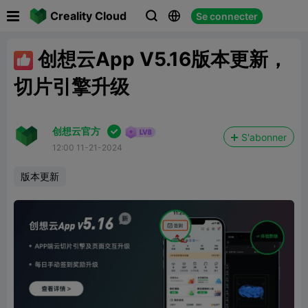

Creality Cloud
Se connecter



创想云App V5.16版本更新，

切片引擎升级

创想云官方
S'abonner
12:00 11-21-2024
版本更新