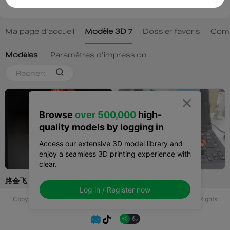

Browse
over 500,000
high-
quality models by logging in
Access our extensive 3D model library and
enjoy a seamless 3D printing experience with
clear.
Log in / Register now
Copyright © 2025 Shenzhen Creality 3D Technology Co., Ltd All Rights
Reserved.

