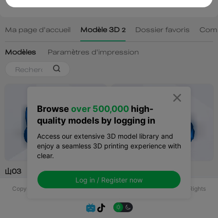

Browse
over 500,000
high-
quality models by logging in
Access our extensive 3D model library and
enjoy a seamless 3D printing experience with
clear.
Log in / Register now
Copyright © 2025 Shenzhen Creality 3D Technology Co., Ltd All Rights
Reserved.

