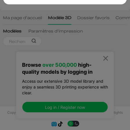

Browse
over 500,000
high-
quality models by logging in
Access our extensive 3D model library and
enjoy a seamless 3D printing experience with
clear.
Log in / Register now
Copyright © 2025 Shenzhen Creality 3D Technology Co., Ltd All Rights
Reserved.

