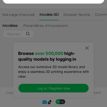

Browse
over 500,000
high-
quality models by logging in
Access our extensive 3D model library and
enjoy a seamless 3D printing experience with
clear.
Log in / Register now
Copyright © 2025 Shenzhen Creality 3D Technology Co., Ltd All Rights
Reserved.

