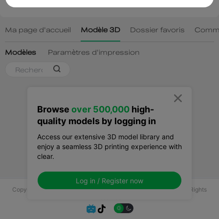

Browse
over 500,000
high-
quality models by logging in
Access our extensive 3D model library and
enjoy a seamless 3D printing experience with
clear.
Log in / Register now
Copyright © 2025 Shenzhen Creality 3D Technology Co., Ltd All Rights
Reserved.

