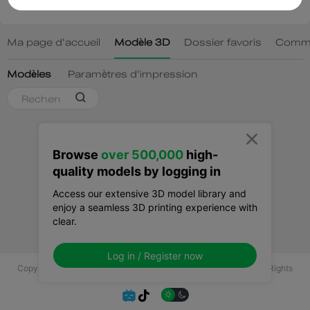

Browse
over 500,000
high-
quality models by logging in
Access our extensive 3D model library and
enjoy a seamless 3D printing experience with
clear.
Log in / Register now
Copyright © 2025 Shenzhen Creality 3D Technology Co., Ltd All Rights
Reserved.

