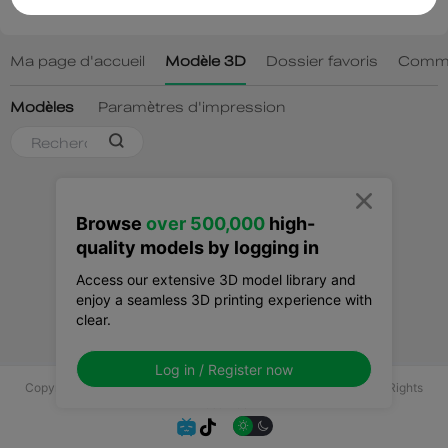

Browse
over 500,000
high-
quality models by logging in
Access our extensive 3D model library and
enjoy a seamless 3D printing experience with
clear.
Log in / Register now
Copyright © 2025 Shenzhen Creality 3D Technology Co., Ltd All Rights
Reserved.

