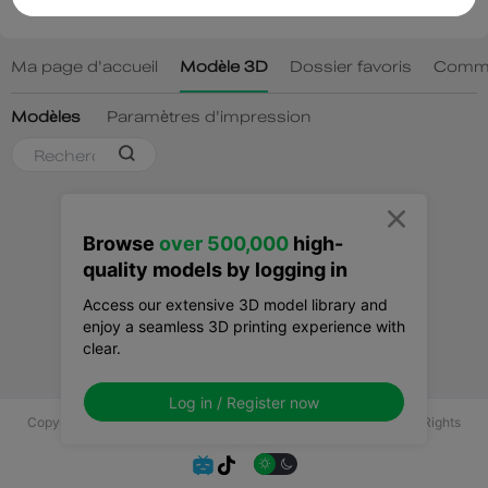

Browse
over 500,000
high-
quality models by logging in
Access our extensive 3D model library and
enjoy a seamless 3D printing experience with
clear.
Log in / Register now
Copyright © 2025 Shenzhen Creality 3D Technology Co., Ltd All Rights
Reserved.

