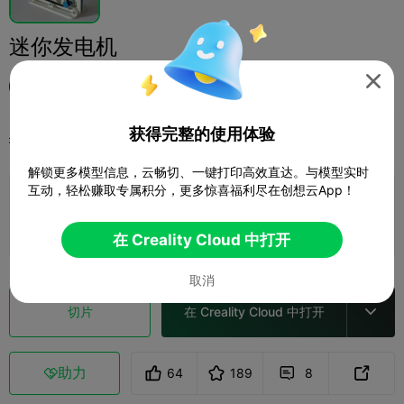
迷你发电机

追寻意义
获得完整的使用体验
打印配置
添加
爱好与DIY
机器人与机甲



解锁更多模型信息，云畅切、一键打印高效直达。与模型实时
互动，轻松赚取专属积分，更多惊喜福利尽在创想云App！
添加打印配置

赚取更多积分
在 Creality Cloud 中打开
取消
切片
在 Creality Cloud 中打开

助力
64
189
8


