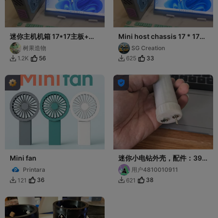
迷你主机机箱 17*17主板+小
Mini host chassis 17 * 17
1u电源
motherboard+small 1U
树果造物
SG Creation
power supply
56
33
1.2K
625



Mini fan
迷你小电钻外壳，配件：395
电机、DC025直流插座5.5-
Printara
用户4810010911
2.2（或2.5）mm，MTS-
36
38
121
621


102 202钮子开关