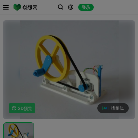

创想云
登录



找相似

3D预览