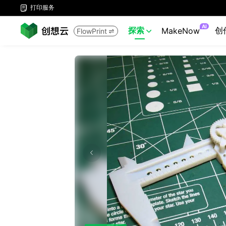
打印服务

AI
探索
创
MakeNow
FlowPrint

