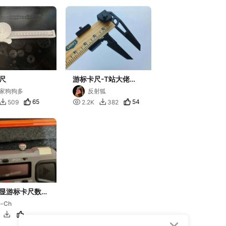
尺
游标卡尺-T站大佬
（Lucas Rogers）
家狗狗多
反射狐
65

54
509
2.2K
382


显游标卡尺数据
子
e-Ch
