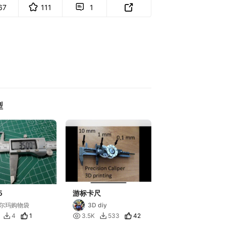
67
111
1


型
5
游标卡尺
尔玛购物袋
3D diy
1

42
4
3.5K
533

