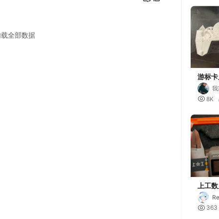
游标卡
我

8K
上工数
接口盖
R

363