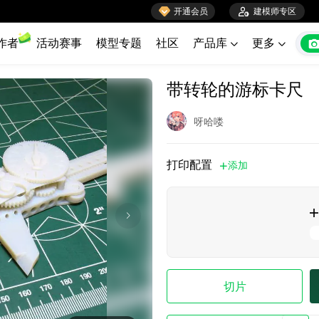

开通会员

建模师专区
作者
活动赛事
模型专题
社区
产品库
更多


带转轮的游标卡尺
呀哈喽
打印配置
添加


切片