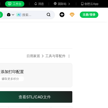
工作台
消息

国际站
创想云App







注册/登录



日用家居
工具与零配件


添加打印配置
赚取更多积分
查看STL/CAD文件