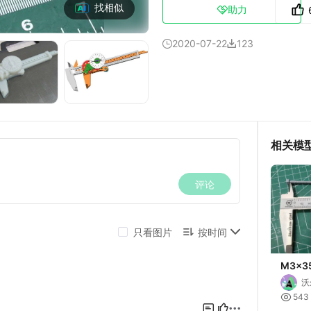
找相似
助力

2020-07-22
123


相关模
M3x3
沃

543