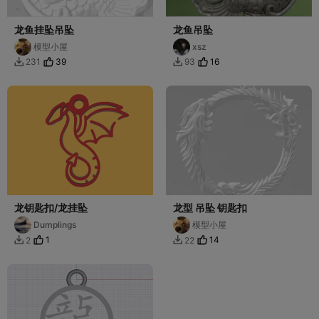
龙鱼挂坠吊坠
龙鱼吊坠
模型小屋
xsz
39
16
231
93


龙钥匙扣/龙挂坠
龙型 吊坠 钥匙扣
Dumplings
模型小屋
1
14
2
22

