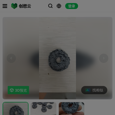

创想云
登录



找相似

3D预览