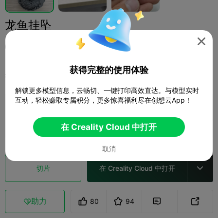
龙鱼挂坠

TiAmo
获得完整的使用体验
打印配置
添加
时尚
珠宝首饰



解锁更多模型信息，云畅切、一键打印高效直达。与模型实时
互动，轻松赚取专属积分，更多惊喜福利尽在创想云App！
添加打印配置

赚取更多积分
在 Creality Cloud 中打开
取消
切片
在 Creality Cloud 中打开

助力
80
94


