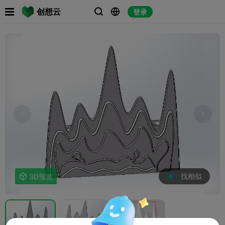

创想云
登录



找相似

3D预览