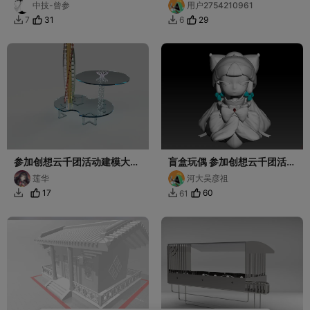
中技-曾参
用户2754210961
架
31
29
7
6


参加创想云千团活动建模大赛
盲盒玩偶 参加创想云千团活动
+广东省技师学院
建模大赛 河北大学
莲华
河大吴彦祖
17
60
61

