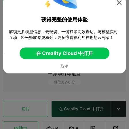

参加创想云千团活动建模大赛-中山市技
获得完整的使用体验
师学院 创意笔架
解锁更多模型信息，云畅切、一键打印高效直达。与模型实时
中技-曾参
互动，轻松赚取专属积分，更多惊喜福利尽在创想云App！
在 Creality Cloud 中打开
打印配置
添加
日用家居
家居装饰与摆件



取消
添加打印配置

赚取更多积分
切片
在 Creality Cloud 中打开

助力
64
8


