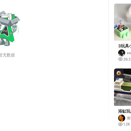
3玩具
xs

29.
浴缸玩
上的集
尾

1.2K