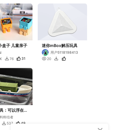
小盒子 儿童亲子
迷你mBox解压玩具
z
用户5118198413
31

3K
76
20


具：可以浮在水
装箱船
料终结者
49
537
