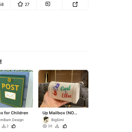
58
27


型
x for Children
Up Mailbox (NO
CFS)
amBam Design
BigSimi

2
36

