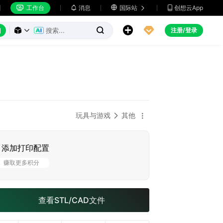
工作台
消息

国际站
创想云App







注册/登录



玩具与游戏
其他


添加打印配置
赚取更多积分
查看STL/CAD文件