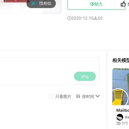
找相似
助力

2020-12-10
50


相关模
Mailbo
B

372