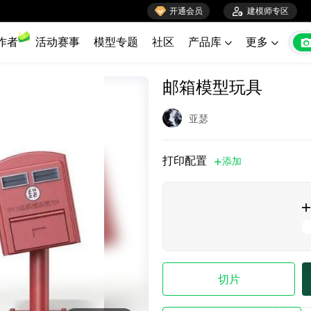

开通会员

建模师专区
作者
活动赛事
模型专题
社区
产品库
更多


邮箱模型玩具
亚瑟
打印配置
添加


切片