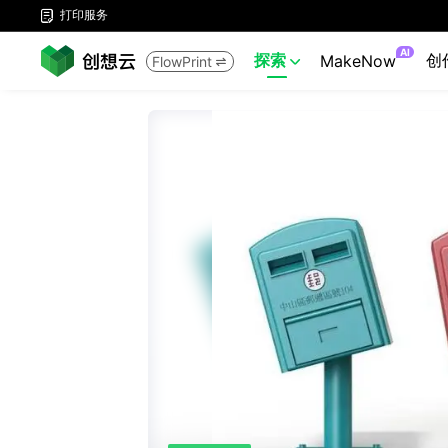
打印服务

AI
探索
创
MakeNow
FlowPrint

