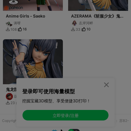
Anime Girls - Saeko
AZERAMA《斩服少女》鬼龙
院皐月
涛呀
左岸河畔
16
10
108
33



鬼龙院皐月 Satsuki Kiryuuin
登录即可使用海量模型
斩服少女
豆豆是大头
挖掘宝藏3D模型、享受便捷3D打印！
9
23

立即登录/注册
Copyright © 2025 无锡控博科技有限公司 版权所有
增值电信业务许可证：
苏B2-
20251970