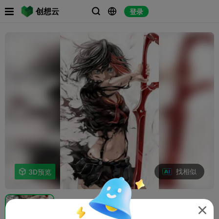

创想云
登录



找相似

3D预览
