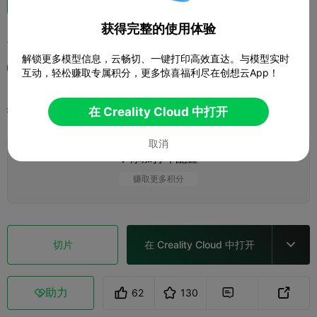
获得完整的使用体验
双斩少女模型Ryuko Matoi
解锁更多模型信息，云畅切、一键打印高效直达。与模型实时
钢铁兄贵会
互动，轻松赚取专属积分，更多惊喜福利尽在创想云App！
打印配置
在 Creality Cloud 中打开
添加
微缩模型
角色与怪物



取消
添加打印配置

赚取更多积分
切片
在 Creality Cloud 中打开

助力
62
130


