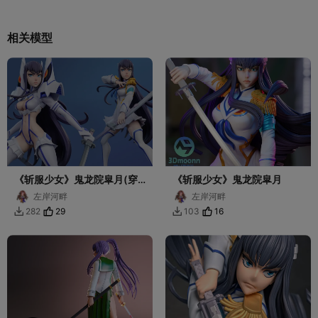
相关模型
《斩服少女》鬼龙院皐月(穿
《斩服少女》鬼龙院皐月
衣裸身雙型態)
左岸河畔
左岸河畔
29
16
282
103

