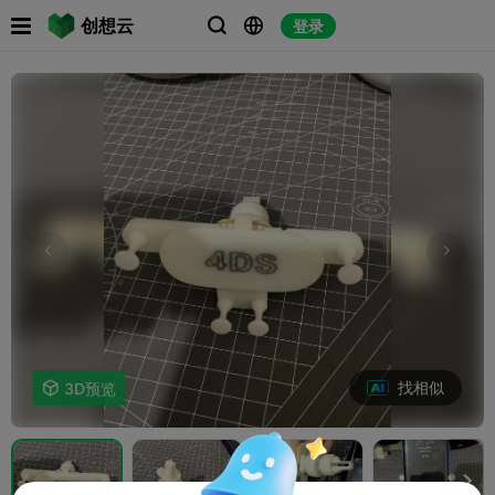

创想云
登录



找相似

3D预览
