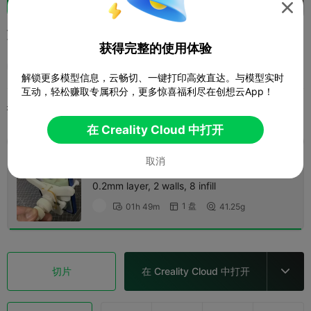

车载出风口手机夹自动加紧
获得完整的使用体验
洋葱头
解锁更多模型信息，云畅切、一键打印高效直达。与模型实时
互动，轻松赚取专属积分，更多惊喜福利尽在创想云App！
打印配置 (1)
添加
3D打印机
3D打印机配件



在 Creality Cloud 中打开
全部
K2 Plus
K2 Pro
K2
K2 SE
SPARKX 
取消
0.2mm layer, 2 walls, 8 infill
1 盘
01h 49m
41.25g



切片
在 Creality Cloud 中打开
