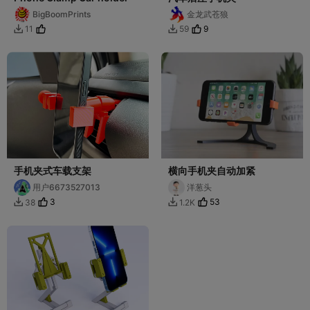
BigBoomPrints
金龙武苍狼
9
11
59


手机夹式车载支架
横向手机夹自动加紧
用户6673527013
洋葱头
3
53
38
1.2K

