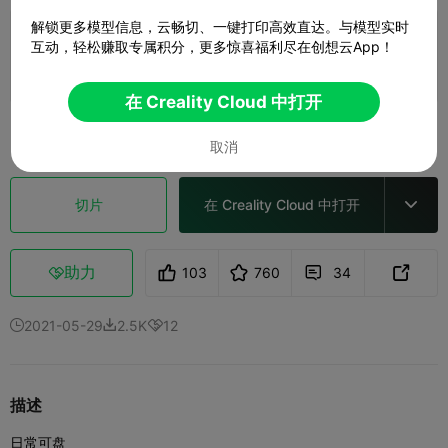
解锁更多模型信息，云畅切、一键打印高效直达。与模型实时
0.2mm layer, 2 walls, 15% infill
互动，轻松赚取专属积分，更多惊喜福利尽在创想云App！
1 盘
01h 16m
35.83g



在 Creality Cloud 中打开
查看更多

取消
切片
在 Creality Cloud 中打开

助力
103
760
34



2021-05-29
2.5K
12



描述
日常可盘