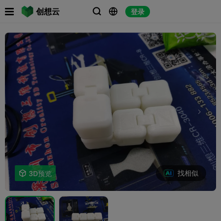

创想云
登录



找相似

3D预览