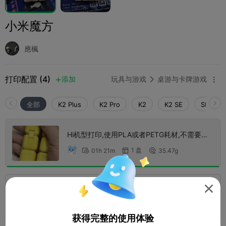
小米魔方
應楓
打印配置 (4)
添加
玩具与游戏
桌游与卡牌游戏



全部
K2 Plus
K2 Pro
K2
K2 SE
SPARKX 
Hi机型打印,使用PLA或者PETG耗材,不需要支
撑 0.2mm layer, 2 walls, 15% infill
1 盘
01h 21m
35.47g




K2P机型打印,使用PLA或者PETG耗材,不需要
支撑 0.2mm layer, 2 walls, 15% infill
1 盘
01h 05m
35.89g



获得完整的使用体验