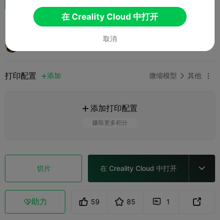
在 Creality Cloud 中打开
3. Iluikatl platform
取消
模型小屋
打印配置
添加
微缩模型
其他



添加打印配置

赚取更多积分
切片
在 Creality Cloud 中打开

助力
59
85
1


