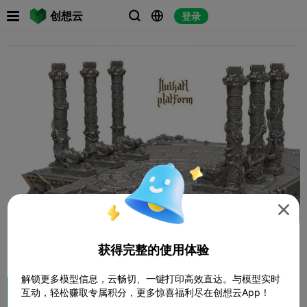

创想云
登录




找相似

3D预览
获得完整的使用体验
解锁更多模型信息，云畅切、一键打印高效直达。与模型实时
互动，轻松赚取专属积分，更多惊喜福利尽在创想云App！