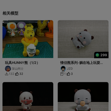
相关模型
299
玩具HUNNY熊（1/2）
情侣熊系列-躺在地上玩耍的
一二（Couple Bear-
深山闲士
JZD
lie_play_happy_Yier）
32
3
132
1

