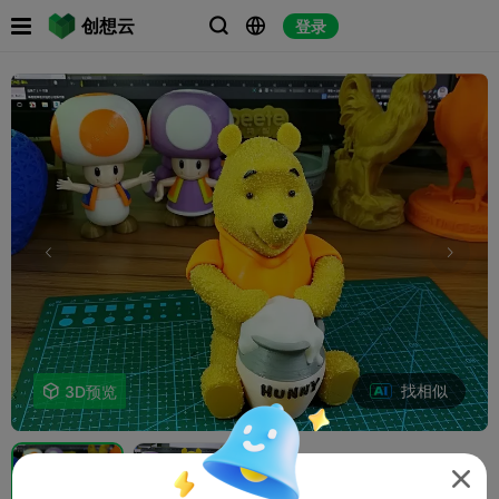

创想云
登录



找相似

3D预览
