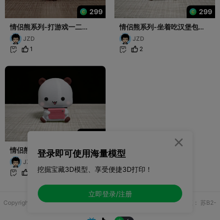
299
299
情侣熊系列-打游戏一二
情侣熊系列-坐着吃汉堡包的
（Couple Bear-play games
一二（Couple Bear-eat
JZD
JZD
Yier）
hamburger Yier）
1
2


299

情侣熊系列-坐着玩平板的一
登录即可使用海量模型
二（Couple Bear-sit play
JZD
pad Yier）
挖掘宝藏3D模型、享受便捷3D打印！
2

立即登录/注册
Copyright © 2025 无锡控博科技有限公司 版权所有
增值电信业务许可证：
苏B2-
20251970