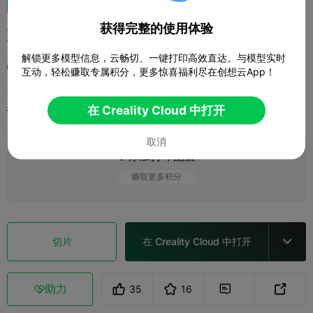
获得完整的使用体验
玩具HUNNY熊（2/2）
解锁更多模型信息，云畅切、一键打印高效直达。与模型实时
深山闲士
互动，轻松赚取专属积分，更多惊喜福利尽在创想云App！
打印配置
在 Creality Cloud 中打开
添加
玩具与游戏
其他



取消
添加打印配置

赚取更多积分
切片
在 Creality Cloud 中打开

助力
35
16


