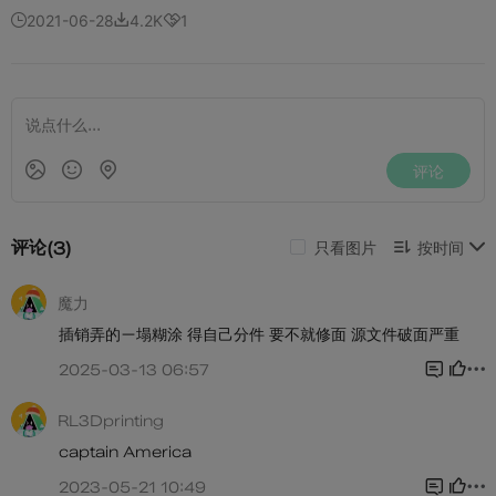
2021-06-28
4.2K
1


