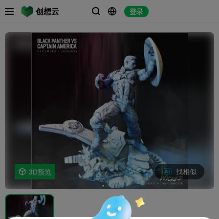

创想云
登录



找相似

3D预览