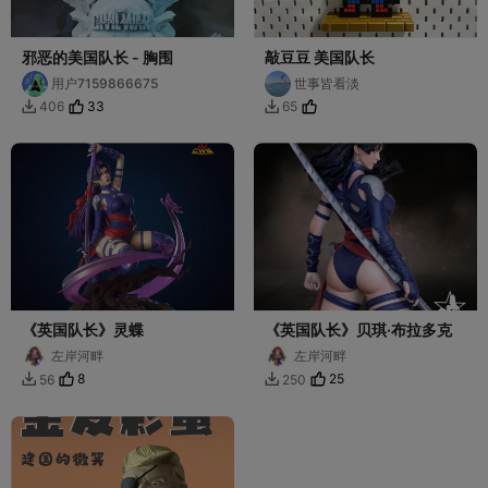
邪恶的美国队长 - 胸围
敲豆豆 美国队长
用户7159866675
世事皆看淡
33
406
65


《英国队长》灵蝶
《英国队长》贝琪·布拉多克
左岸河畔
左岸河畔
8
25
56
250

