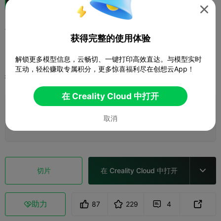

邪恶 - 美国队长
获得完整的使用体验
万里
解锁更多模型信息，云畅切、一键打印高效直达。与模型实时
互动，轻松赚取专属积分，更多惊喜福利尽在创想云App！
打印配置
添加
微缩模型
其他



在 Creality Cloud 中打开
添加打印配置

取消
赚取更多积分
切片
在 Creality Cloud 中打开

助力
87
229
4


