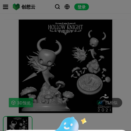

创想云
登录



找相似

3D预览