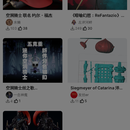
空洞骑士 联名 约尔・福杰
《暗喻幻想：ReFantazio》
精灵骑士-霍肯伯格
水獭
左岸河畔
38
30
103
249


空洞骑士丝之歌
Siegmeyer of Catarina 洋葱
HollowKnight-SilkSong迷
骑士《黑魂》
一念神魔
发丝er
你空洞骑士钥匙扣 分件拆件分
1
5
4
11


色