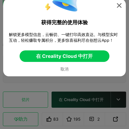

空心+骑士
获得完整的使用体验
阿新嘉
解锁更多模型信息，云畅切、一键打印高效直达。与模型实时
互动，轻松赚取专属积分，更多惊喜福利尽在创想云App！
打印配置
添加
微缩模型
角色与怪物



在 Creality Cloud 中打开
添加打印配置

取消
赚取更多积分
切片
在 Creality Cloud 中打开

助力
83
195
2


