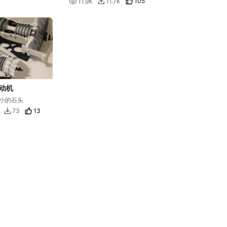

105
11.9K
11.7K

动机
小的石头
13
73
