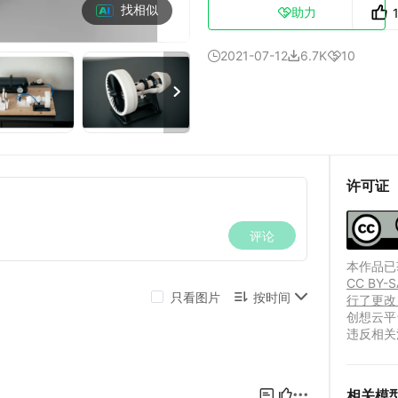
找相似
助力

2021-07-12
6.7K
10




许可证
本作品已获
CC B
行了更改
创想云平
违反相关
相关模