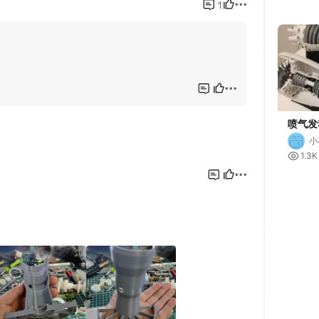
架
喷气发
小

1.3K