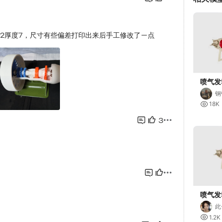
喷气发
钢

18K
喷气发
此
1

1.2K