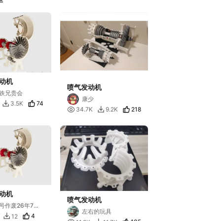
动机
喷气发动机
铁兄贵会
康少
74
3.5K


218
34.7K
9.2K

动机
喷气发动机
号作废26年7月
左右的玩具
号全部模型将下
4
12
