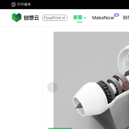
打印服务

AI
探索
创
MakeNow
FlowPrint

