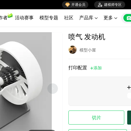

开通会员

建模师专区
作者
活动赛事
模型专题
社区
产品库
更多


喷气 发动机
模型小屋
打印配置
添加


切片