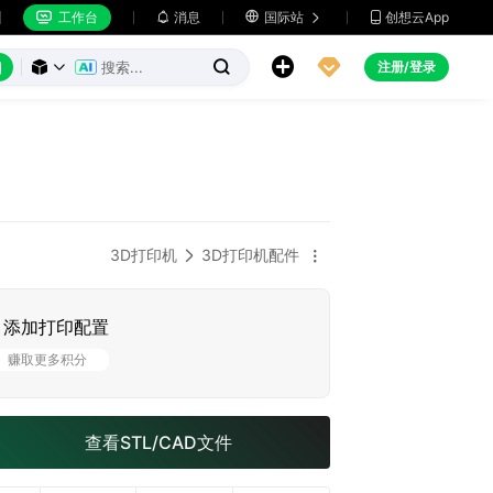
工作台
消息

国际站
创想云App







注册/登录



3D打印机
3D打印机配件


添加打印配置
赚取更多积分
查看STL/CAD文件