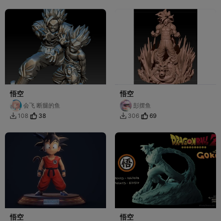
悟空
悟空
会飞 断腿的鱼
彭摆鱼
38
69
108
306


悟空
悟空