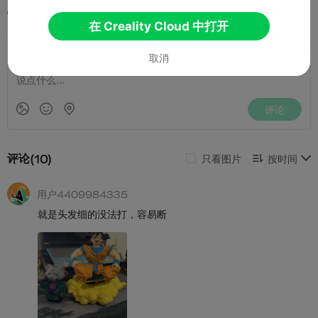
2021-07-23
3.7K
6



在 Creality Cloud 中打开
取消