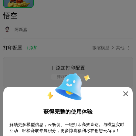
悟空
阿新嘉
打印配置
添加
微缩模型
其他



添加打印配置

赚取更多积分

切片
在 Creality Cloud 中打开

获得完整的使用体验
解锁更多模型信息，云畅切、一键打印高效直达。与模型实时
助力
190
570
19



互动，轻松赚取专属积分，更多惊喜福利尽在创想云App！