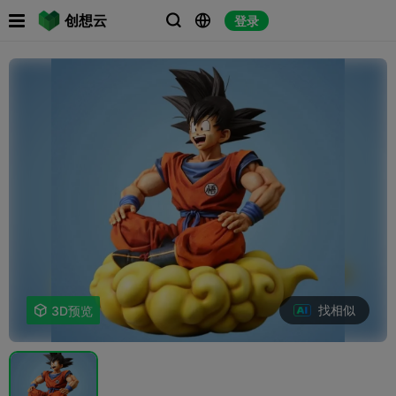

创想云
登录



找相似

3D预览