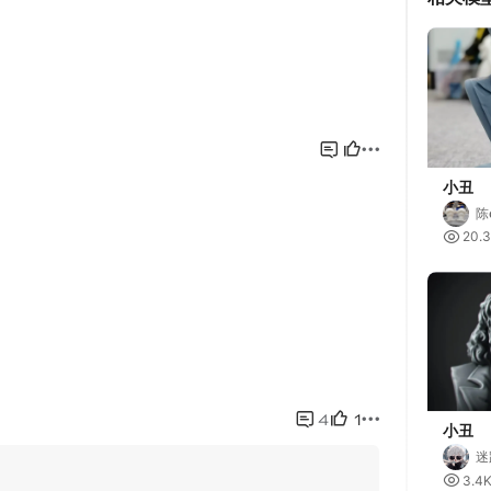
小丑
陈

20.
小丑
迷

3.4