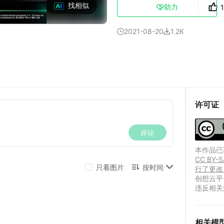
找相似
助力

2021-08-20
1.2K


许可证
本作品已获
CC B
行了更改
创想云平
违反相关
相关模