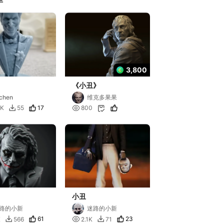
3,800
《小丑》
chen
维克多果果
17

3K
55
800


小丑
路的小新
迷路的小新
61

23
K
566
2.1K
71

