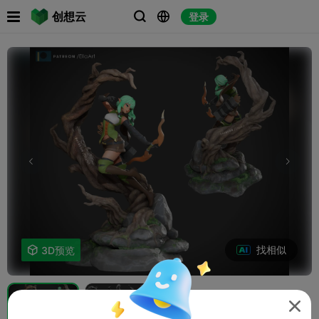

创想云
登录



找相似

3D预览
