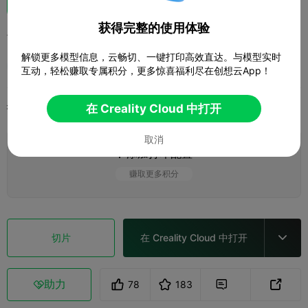
获得完整的使用体验
哥布林杀手外传精灵射手版本1
解锁更多模型信息，云畅切、一键打印高效直达。与模型实时
Yellow shou
互动，轻松赚取专属积分，更多惊喜福利尽在创想云App！
打印配置
在 Creality Cloud 中打开
添加
微缩模型
角色与怪物



取消
添加打印配置

赚取更多积分
切片
在 Creality Cloud 中打开

助力
78
183


