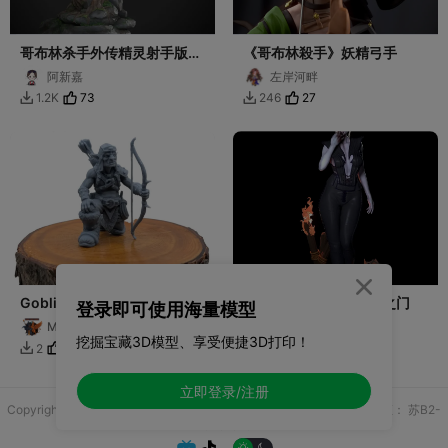
哥布林杀手外传精灵射手版本
《哥布林殺手》妖精弓手
2
阿新嘉
左岸河畔
73
27
1.2K
246



Goblin Archer - MGM
明萨拉Minthara-博德之门
登录即可使用海量模型
Print-Ready Mini
Mike Gyver Minis
永利
挖掘宝藏3D模型、享受便捷3D打印！
1
7
2
34


立即登录/注册
Copyright © 2025 无锡控博科技有限公司 版权所有
增值电信业务许可证：
苏B2-
20251970