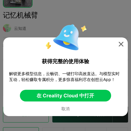
记忆机械臂
云知道

打印配置 (1)
添加
爱好与DIY
电子与遥控



全部
K2 Plus
K2 Pro
K2
K2 SE
SPARKX 
获得完整的使用体验
解锁更多模型信息，云畅切、一键打印高效直达。与模型实时
0.2mm layer, 2 walls, 8 infill
互动，轻松赚取专属积分，更多惊喜福利尽在创想云App！
1 盘
03h 32m
97.18g



在 Creality Cloud 中打开
取消
切片
在 Creality Cloud 中打开
