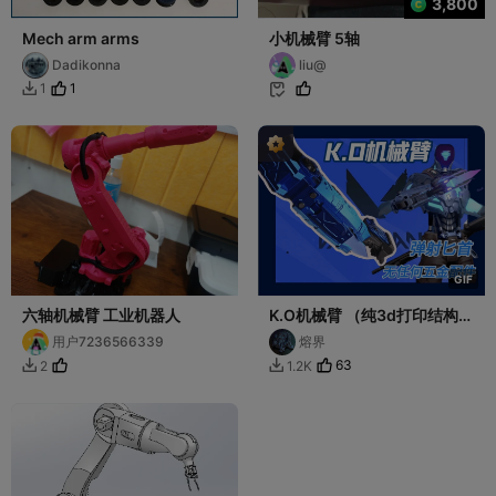
3,800
Mech arm arms
小机械臂 5轴
Dadikonna
liu@
1
1


G
I
F
六轴机械臂 工业机器人
K.O机械臂 （纯3d打印结构,
无任何五金配件）
用户7236566339
熔界
63
2
1.2K

