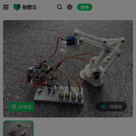

创想云
登录



找相似

3D预览