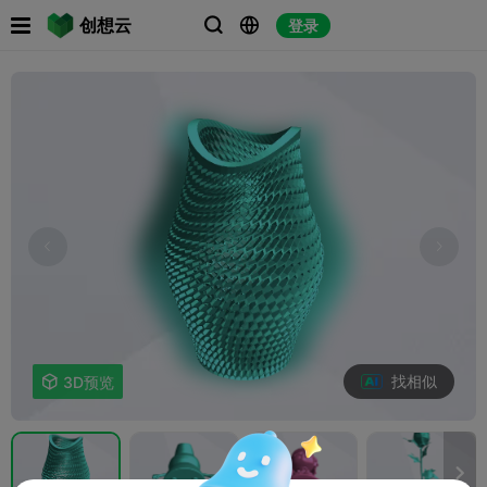

创想云
登录



找相似

3D预览
