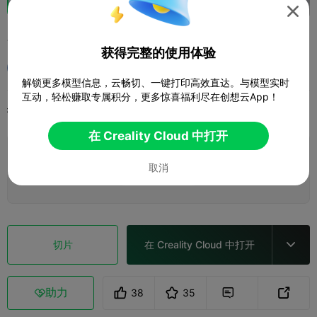

花瓶
获得完整的使用体验
隔壁李二狗
解锁更多模型信息，云畅切、一键打印高效直达。与模型实时
互动，轻松赚取专属积分，更多惊喜福利尽在创想云App！
打印配置
添加
日用家居
家居装饰与摆件



在 Creality Cloud 中打开
添加打印配置

取消
赚取更多积分
切片
在 Creality Cloud 中打开

助力
38
35


