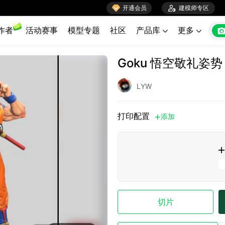

开通会员

建模师专区
作者
活动赛事
模型专题
社区
产品库
更多


Goku 悟空敬礼姿势
LYW
打印配置
添加


切片