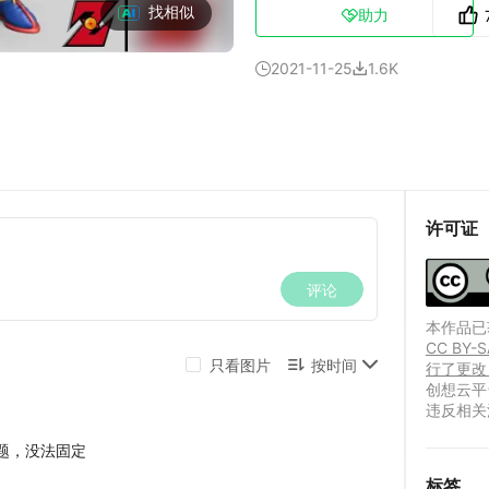
找相似
助力

2021-11-25
1.6K


许可证
本作品已获
CC B
行了更改
创想云平
违反相关
标签