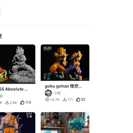
型
goku gohan 悟空悟
SS Absolute 悟
饭
小荷
版
荷

52
14.7K
171

113
8K
2.6K
