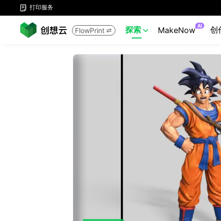
打印服务

AI
探索
创
MakeNow
FlowPrint

