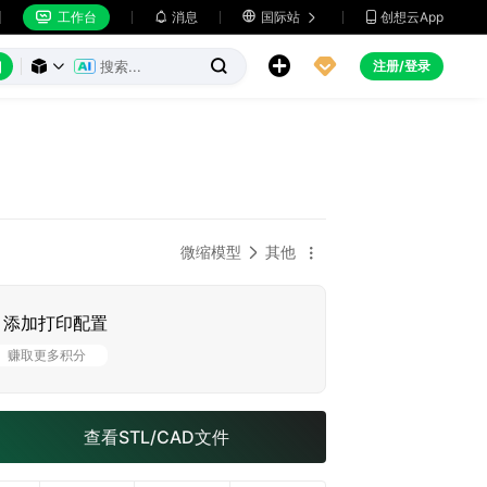
工作台
消息

国际站
创想云App







注册/登录



微缩模型
其他


添加打印配置
赚取更多积分
查看STL/CAD文件