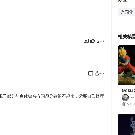
光固化
相关模
Goku 
空V5
小

24.