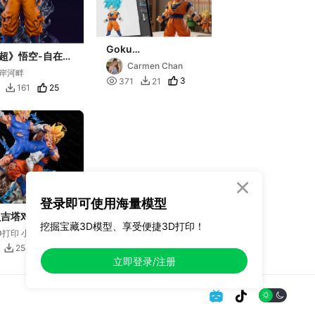
Goku
超》悟空-自在极
(DragonballZ)
Carmen Chan
岸河畔

3
371
21

25
161


登录即可使用海量模型
贝吉塔对战悟空 散
挖掘宝藏3D模型、享受便捷3D打印！
D打印 小白
17
258

立即登录/注册

