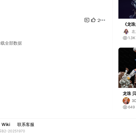
《龙珠
意功
左

1.3K
龙珠 
件
3

649
y Wiki
联系客服
苏B2-20251970