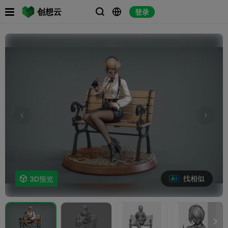

创想云
登录



找相似

3D预览
