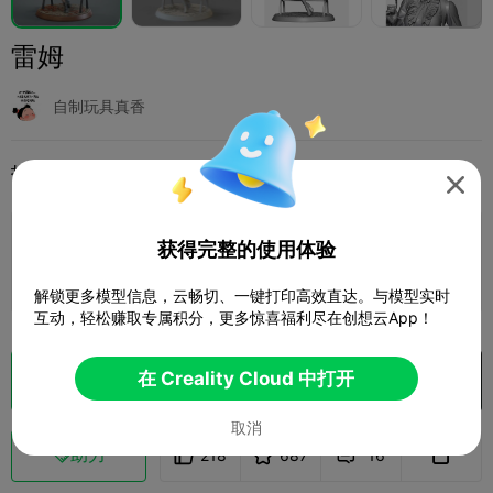
雷姆
自制玩具真香
打印配置
添加
微缩模型
角色与怪物




添加打印配置
获得完整的使用体验

赚取更多积分
解锁更多模型信息，云畅切、一键打印高效直达。与模型实时
互动，轻松赚取专属积分，更多惊喜福利尽在创想云App！
在 Creality Cloud 中打开
切片
在 Creality Cloud 中打开

取消
助力
218
687
16


