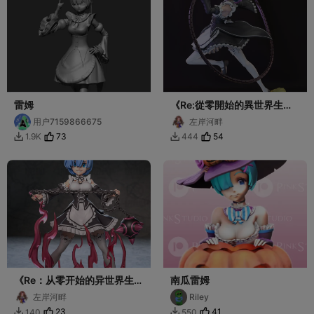
雷姆
《Re:從零開始的異世界生
活》雷姆
用户7159866675
左岸河畔
73
54
1.9K
444


《Re：从零开始的异世界生
南瓜雷姆
活》雷姆-雙體
左岸河畔
Riley
23
41
140
550

