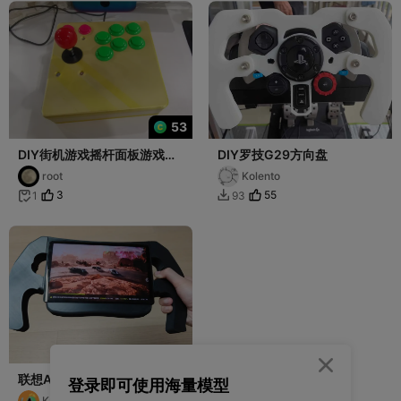
53
DIY街机游戏摇杆面板游戏控
DIY罗技G29方向盘
制器2
root
Kolento
3
55
1
93



联想AI平板 拯救者Y700五
登录即可使用海量模型
代-赛车游戏手柄（陀螺仪控
KannaSay