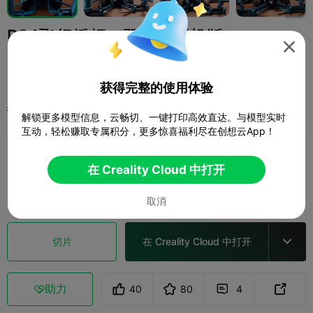
PS4飞行摇杆（双射击扳机版）

GT三浪
获得完整的使用体验
打印配置
添加
玩具与游戏
桌游与卡牌游戏



解锁更多模型信息，云畅切、一键打印高效直达。与模型实时
互动，轻松赚取专属积分，更多惊喜福利尽在创想云App！
添加打印配置

在 Creality Cloud 中打开
赚取更多积分
取消
切片
在 Creality Cloud 中打开

助力
40
80
4


