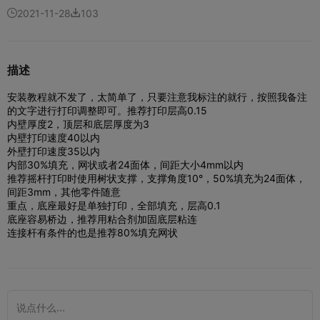
2021-11-28
103


描述
安装教程就不发了，太简单了，只要注意我标注的就行，按照我备注
的文字进行打印调整即可。
推荐打印层高0.15
内壁厚度2，顶层和底层厚度为3
内壁打印速度40以内
外壁打印速度35以内
内部30%填充，网状或者24面体，间距大小4mm以内
推荐摇杆打印时使用树状支撑，支撑角度10°，50%填充为24面体，
间距3mm，其他零件随意
重点，底座最好是单独打印，全部填充，层高0.1
底座容易桥边，推荐用粘合剂加固底层粘连
连接杆有条件的也是推荐80%填充网状