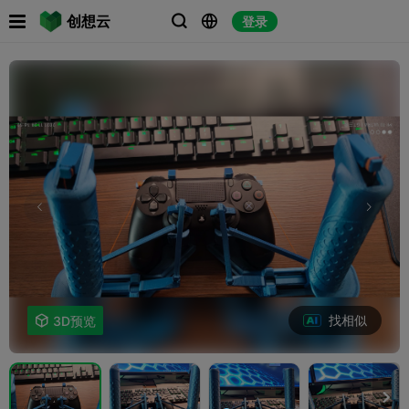

创想云
登录



找相似

3D预览
