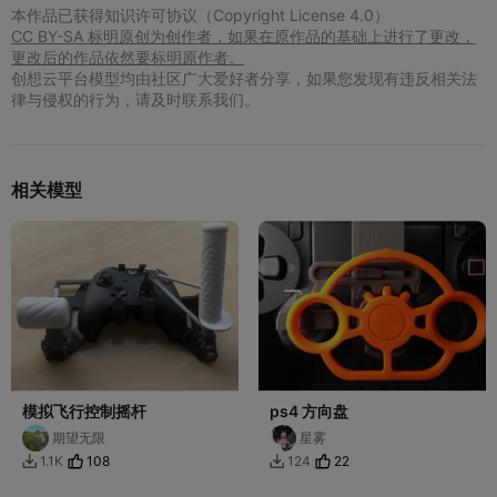
本作品已获得知识许可协议（Copyright License 4.0）
CC BY-SA 标明原创为创作者，如果在原作品的基础上进行了更改，
更改后的作品依然要标明原作者。
创想云平台模型均由社区广大爱好者分享，如果您发现有违反相关法
律与侵权的行为，请及时联系我们。
相关模型
模拟飞行控制摇杆
ps4 方向盘
期望无限
星雾
108
22
1.1K
124

