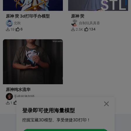
原神 荧 3d打印手办模型
原神 荧
北秋
自制玩具真香
6
134
19
2.5K


原神纯水流华
手残的激卸怪
1


登录即可使用海量模型
挖掘宝藏3D模型、享受便捷3D打印！