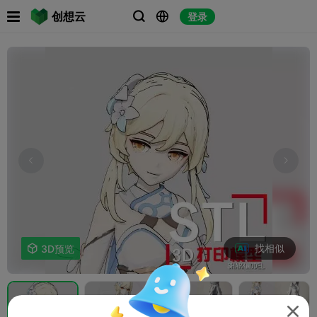

创想云
登录



找相似

3D预览
