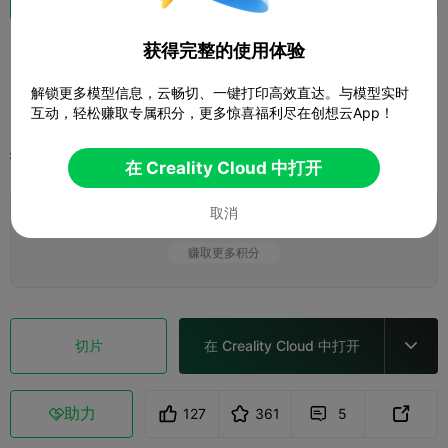
原神 莹
获得完整的使用体验
解锁更多模型信息，云畅切、一键打印高效直达。与模型实时
自制玩具真香
互动，轻松赚取专属积分，更多惊喜福利尽在创想云App！
打印配置
添加
微缩模型
角色与怪物



在 Creality Cloud 中打开
取消
添加打印配置

赚取更多积分
切片
在 Creality Cloud 中打开

助力
127
361
5


