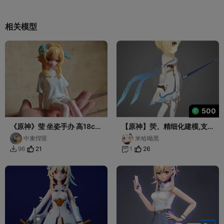
相关模型
500
《原神》莹 坐姿手办 高18cm
【原神】荧、精细化建模,支
可爱 多色打印 已分件 易上色
持纹理(FDM/光固化打印)。
中東悍匪
米哈呦黑
21
26
96
1

