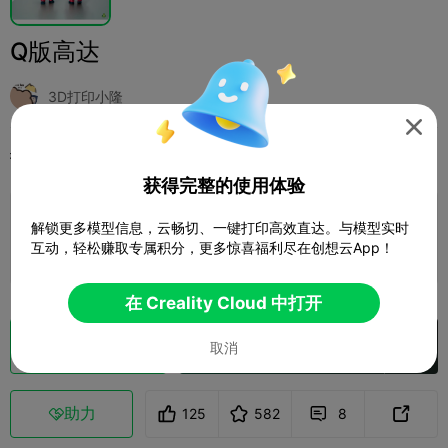
Q版高达
3D打印小隆

打印配置
添加
玩具与游戏
其他



获得完整的使用体验
添加打印配置

解锁更多模型信息，云畅切、一键打印高效直达。与模型实时
互动，轻松赚取专属积分，更多惊喜福利尽在创想云App！
赚取更多积分
在 Creality Cloud 中打开
切片
在 Creality Cloud 中打开
取消

助力
125
582
8


