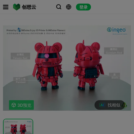

创想云
登录



找相似

3D预览