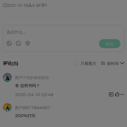
2021-12-16
4.2K
1


