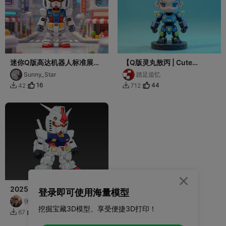
迷你Q版高达机器人标准展站
【Q版灵丸敖丙 | Cute
立姿态POP可爱模型摆件
Aobing Series】高达机甲，
Sunny_Star
踏足追忆
帅的一批
16
44
42
712



20250810002高达Q版
登录即可使用海量模型
张飞打印
挖掘宝藏3D模型、享受便捷3D打印！
5
67
