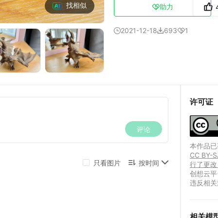
找相似
助力

2021-12-18
693
1



许可证
本作品已获
CC B
行了更改
创想云平
违反相关
相关模