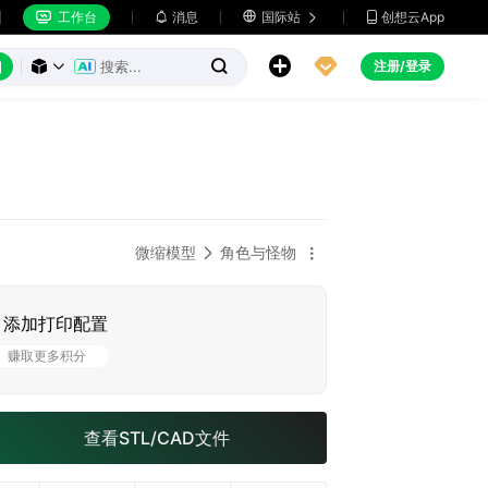
工作台
消息

国际站
创想云App







注册/登录



微缩模型
角色与怪物


添加打印配置
赚取更多积分
查看STL/CAD文件