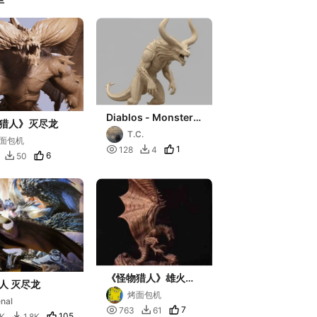
Diablos - Monster
猎人》灭尽龙
hunter
T.C.
面包机

1
128
4

6
50

《怪物猎人》雄火龙
人 灭尽龙
大型场景
烤面包机
nal

7
763
61

105
2K
1.8K
