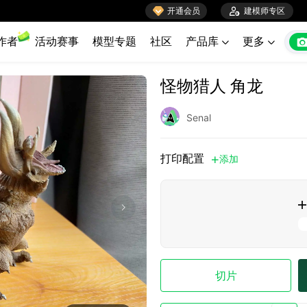

开通会员

建模师专区
作者
活动赛事
模型专题
社区
产品库
更多


怪物猎人 角龙
Senal
打印配置
添加


切片