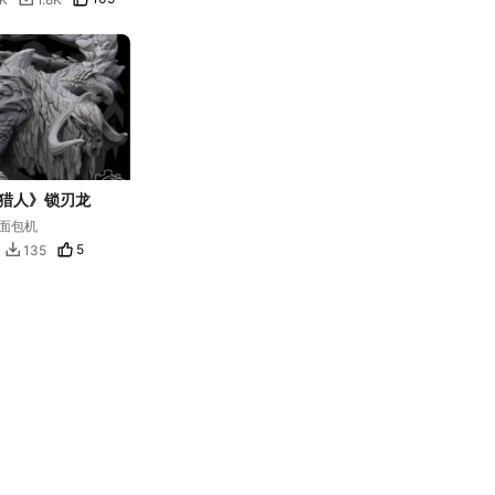
猎人》锁刃龙
面包机
5
135
