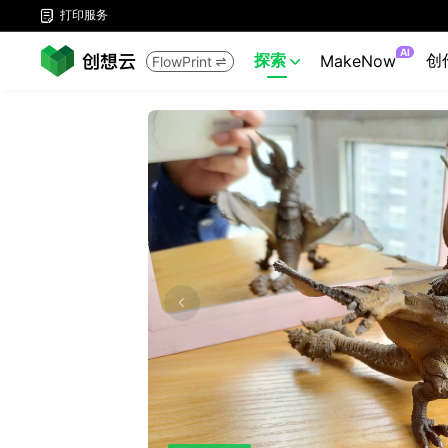
打印服务

AI
探索
创
MakeNow
FlowPrint

