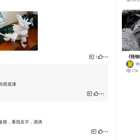
《怪物
烤

1.1K