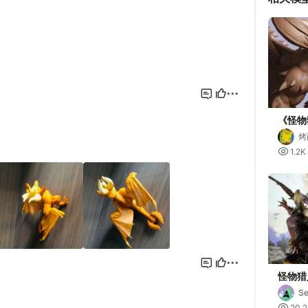
《怪物
烤

1.2K
怪物猎
Se

20.