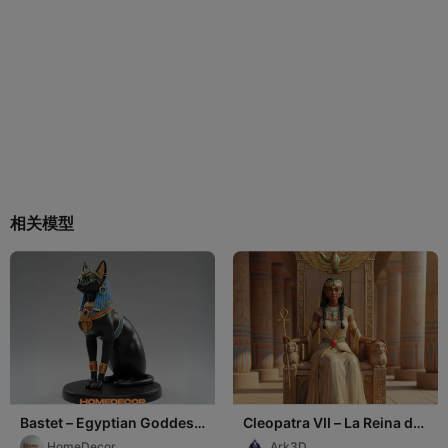
相关模型
Bastet – Egyptian Goddess
Cleopatra VII – La Reina del
of Protection
Nilo
HomeDecor
Ark3D