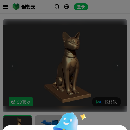

创想云
登录



找相似

3D预览