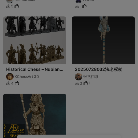
5


Historical Chess – Nubian
20250728032法老权杖
Kingdom of Kush –
XChessArt 3D
张飞打印
Pharaoh Taharqa
1
4
3

