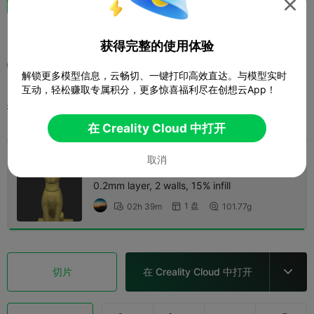

Egyptian pharaoh-BAST
获得完整的使用体验
用户6393889010
解锁更多模型信息，云畅切、一键打印高效直达。与模型实时
互动，轻松赚取专属积分，更多惊喜福利尽在创想云App！
打印配置 (1)
添加
艺术与设计
雕塑与艺术品



在 Creality Cloud 中打开
全部
K2 Plus
K2 Pro
K2
K2 SE
SPARKX 
取消
0.2mm layer, 2 walls, 15% infill
1 盘
02h 39m
101.77g



切片
在 Creality Cloud 中打开
