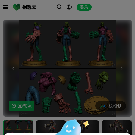

创想云
登录



找相似

3D预览
