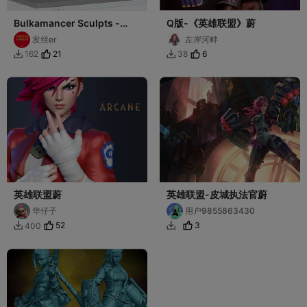
Bulkamancer Sculpts -
Q版-《英雄联盟》蔚
Officer Vi皮城执法官·蔚《英
发丝er
左岸河畔
雄联盟》
21
6
162
38


英雄联盟蔚
英雄联盟-皮城执法官蔚
华仔子
用户9855863430
52
3
400

