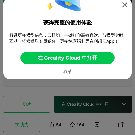

蔚-英雄联盟
获得完整的使用体验
用户9657121121
解锁更多模型信息，云畅切、一键打印高效直达。与模型实时
互动，轻松赚取专属积分，更多惊喜福利尽在创想云App！
打印配置
添加
微缩模型
角色与怪物



在 Creality Cloud 中打开
添加打印配置

取消
赚取更多积分
切片
在 Creality Cloud 中打开

助力
64
164


