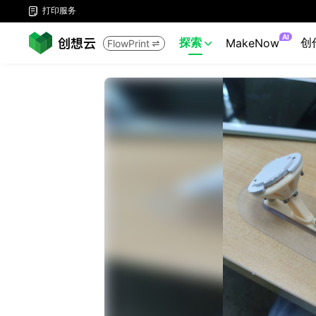
打印服务

AI
探索
创
MakeNow
FlowPrint

