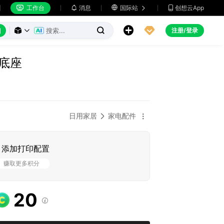
工作台
消息

国际站
创想云App







注册/登录



°底座
日用家居
家电配件


添加打印配置
赚取更多积分
20
