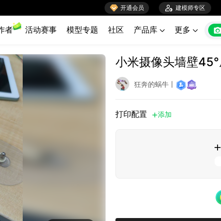

开通会员

建模师专区
作者
活动赛事
模型专题
社区
产品库
更多


小米摄像头墙壁45
狂奔的蜗牛丨
打印配置
添加

