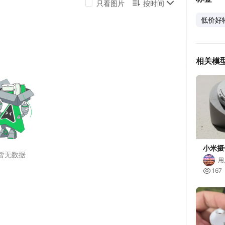
低价好
相关模
小米摄
用

167