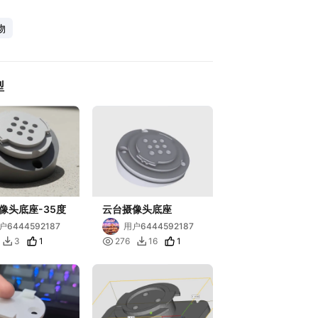
物
型
像头底座-35度
云台摄像头底座
户6444592187
用户6444592187
1

1
3
276
16

