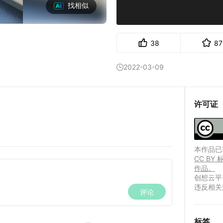
找相似
38
87
2022-03-09

许可证
本作品已获
CC B
作品。
创想云平
违反相关
标签