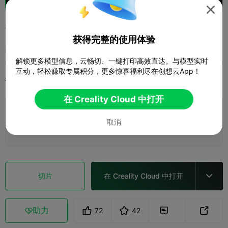

神奇女侠
获得完整的使用体验
会飞 断腿的鱼
解锁更多模型信息，云畅切、一键打印高效直达。与模型实时
互动，轻松赚取专属积分，更多惊喜福利尽在创想云App！
打印配置
添加
微缩模型
角色与怪物



在 Creality Cloud 中打开
添加打印配置

取消
赚取更多积分
切片
在 Creality Cloud 中打开

助力
72
42


