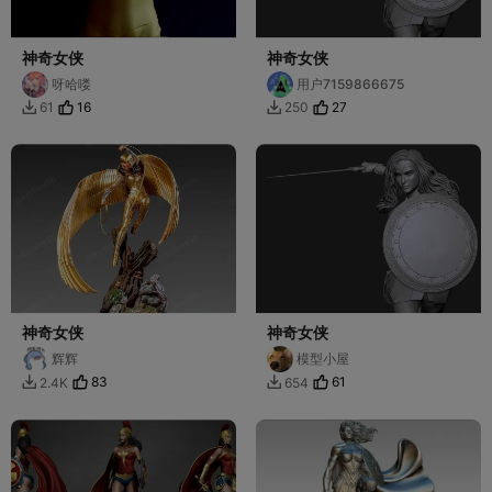
神奇女侠
神奇女侠
呀哈喽
用户7159866675
16
27
61
250


神奇女侠
神奇女侠
辉辉
模型小屋
83
61
2.4K
654

