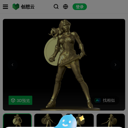

创想云
登录



找相似

3D预览