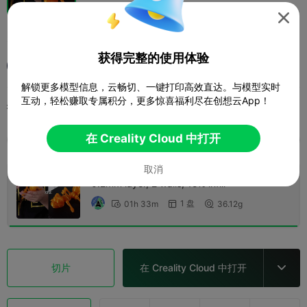

蚂蚁
获得完整的使用体验
3D Maker
解锁更多模型信息，云畅切、一键打印高效直达。与模型实时
互动，轻松赚取专属积分，更多惊喜福利尽在创想云App！
打印配置 (1)
添加
微缩模型
角色与怪物



在 Creality Cloud 中打开
全部
K2 Plus
K2 Pro
Ender-3 V3 Mega
K2
取消
0.2mm layer, 2 walls, 15% infill
1 盘
01h 33m
36.12g



切片
在 Creality Cloud 中打开
