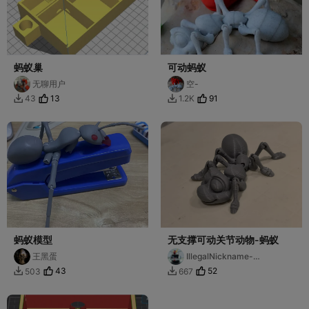
蚂蚁巢
可动蚂蚁
无聊用户
空-
13
91
43
1.2K


蚂蚁模型
无支撑可动关节动物-蚂蚁
王黑蛋
IllegalNickname-
5771173610
43
52
503
667

