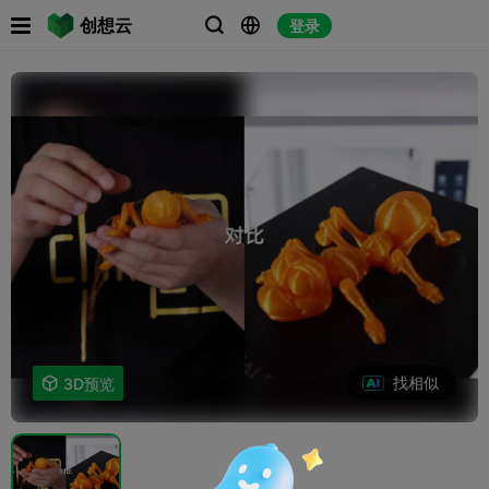

创想云
登录



找相似

3D预览