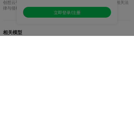
创想云平台模型均由社区广大爱好者分享，如果您发现有违反相关法
律与侵权的行为，请及时联系我们。
立即登录/注册
相关模型