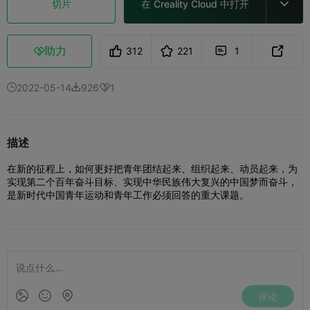
切片
在 Creality Cloud 中打开

助力
312
221
1



2022-05-14
926
1



描述
在新的征程上，如何更好把青年团结起来、组织起来、动员起来，为
实现第二个百年奋斗目标、实现中华民族伟大复兴的中国梦而奋斗，
是新时代中国青年运动和青年工作必须回答的重大课题。