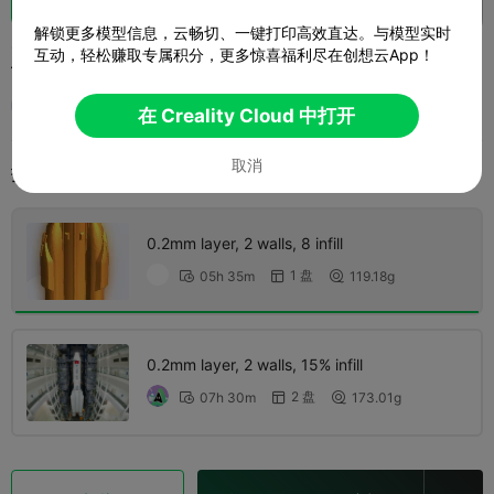
解锁更多模型信息，云畅切、一键打印高效直达。与模型实时
建团100周年航空火箭
互动，轻松赚取专属积分，更多惊喜福利尽在创想云App！
柒柒
在 Creality Cloud 中打开
取消
打印配置 (2)
添加
微缩模型
其他



0.2mm layer, 2 walls, 8 infill
1 盘
05h 35m
119.18g



0.2mm layer, 2 walls, 15% infill
2 盘
07h 30m
173.01g


