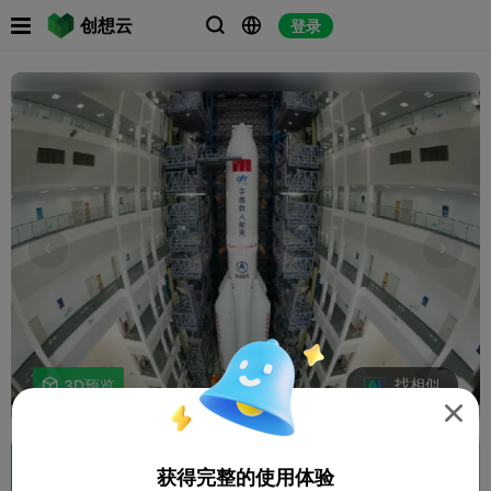

创想云
登录



找相似

3D预览

获得完整的使用体验
