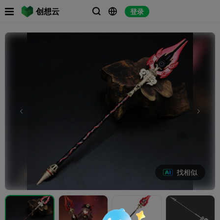

创想云
登录



找相似