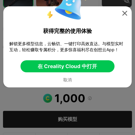

原神武器护摩之杖
布布
获得完整的使用体验
解锁更多模型信息，云畅切、一键打印高效直达。与模型实时
打印配置
添加
3D打印机
其他



互动，轻松赚取专属积分，更多惊喜福利尽在创想云App！
在 Creality Cloud 中打开
添加打印配置

赚取更多积分
取消
1,000

购买模型