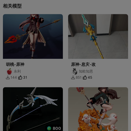
相关模型
胡桃-原神
原神-息灾-改
永利
知欧知恩
31
45
144
851


800