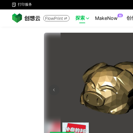
打印服务

AI
探索
创
MakeNow
FlowPrint

