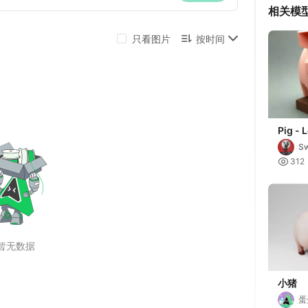
相关模
Pig - 
(Minec
Sw

312
小猪
蛋