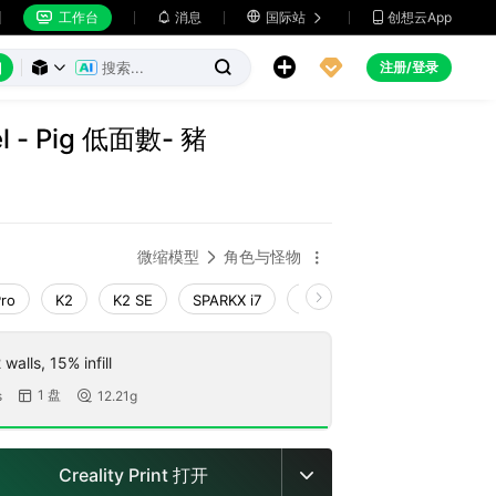
工作台
消息

国际站
创想云App







注册/登录



l - Pig 低面數- 豬
微缩模型
角色与怪物


Pro
K2
K2 SE
SPARKX i7
Creality Hi
Ender-3 V4
walls, 15% infill
1 盘
s
12.21g


Creality Print 打开
