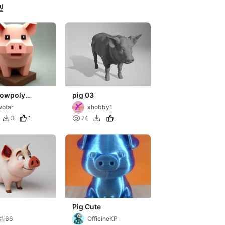
型
Lowpoly
pig 03
raft style)
otar
xhobby1
1

3
74


Pig Cute
蛋66
OfficineKP