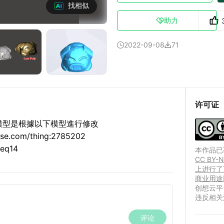
找相似
助力

2022-09-08
71


许可证
模型是根據以下模型進行修改
e.com/thing:2785202
eq14
本作品已获
CC BY
上进行了
商业用途
创想云平
违反相关