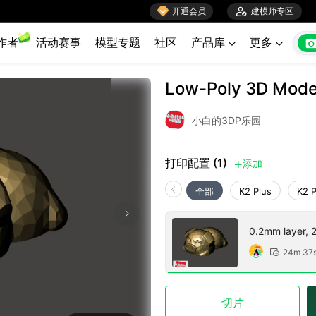

开通会员

建模师专区
作者
活动赛事
模型专题
社区
产品库
更多


Low-Poly 3D Mode
小白的3DP乐园
打印配置 (1)
添加

全部
K2 Plus
K2 
0.2mm layer, 2 
24m 37

切片