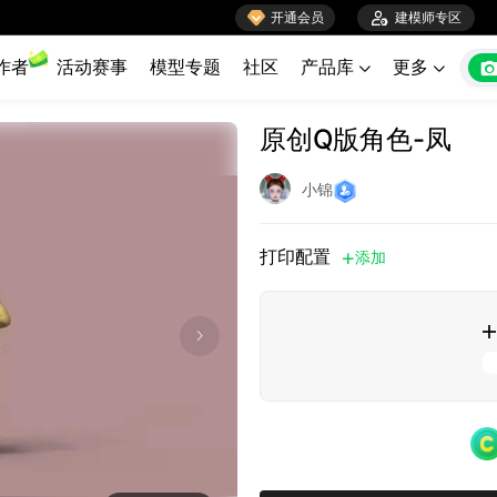

开通会员

建模师专区
作者
活动赛事
模型专题
社区
产品库
更多


原创Q版角色-凤
小锦
打印配置
添加

