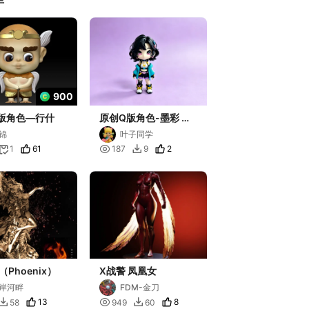
900
版角色—行什
原创Q版角色-墨彩 多
色半分件打印
锦
叶子同学
61

2
1
187
9


Phoenix）
X战警 凤凰女
岸河畔
FDM-金刀
13

8
58
949
60

