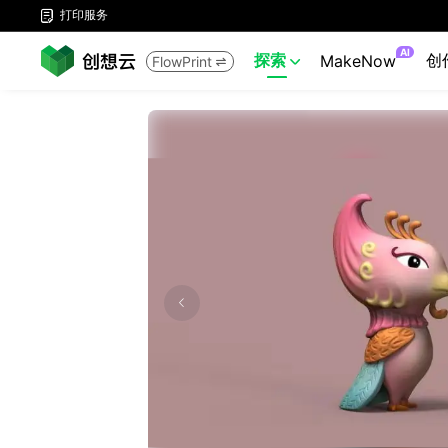
打印服务

AI
探索
创
MakeNow
FlowPrint

