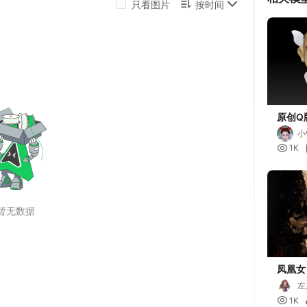
原创Q
小

1K
凤凰女（
左

1K