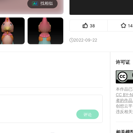
找相似
38
14
2022-09-22

许可证
本作品已获
CC B
者的作品
创想云平
违反相关
相关模