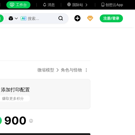
工作台
消息

国际站
创想云App







注册/登录



微缩模型
角色与怪物


添加打印配置
赚取更多积分
900
