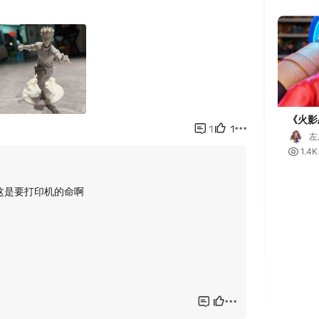
《火影
左

1.4K