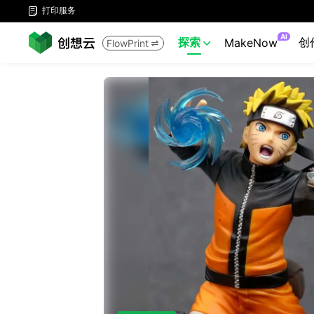
打印服务

AI
探索
创
MakeNow
FlowPrint

