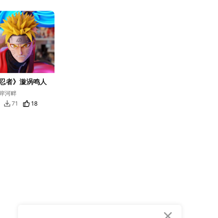
忍者》漩涡鸣人
岸河畔
18
71

