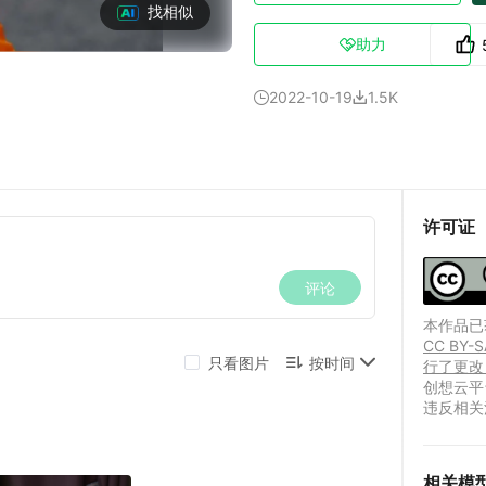
找相似
助力

2022-10-19
1.5K


许可证
本作品已获
CC B
行了更改
创想云平
违反相关
相关模