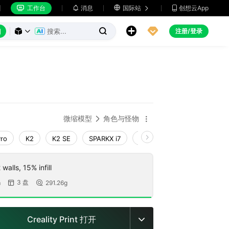
工作台
消息

国际站
创想云App







注册/登录



微缩模型
角色与怪物


Pro
K2
K2 SE
SPARKX i7
Creality Hi
Ender-3 V4
walls, 15% infill
3 盘
m
291.26g


Creality Print 打开
