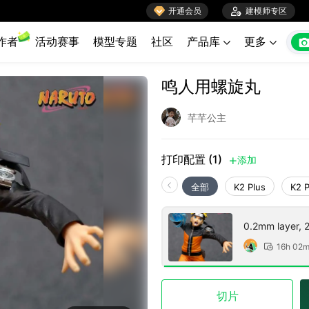

开通会员

建模师专区
作者
活动赛事
模型专题
社区
产品库
更多


鸣人用螺旋丸
芊芊公主
打印配置 (1)
添加

全部
K2 Plus
K2 
0.2mm layer, 2 
16h 02

切片