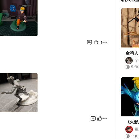
金鸣人
芊

5.2K
《火影
豆

1.1K