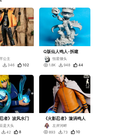
Q版仙人鸣人-拆建
芊公主
恒星馒头
102

44
346
1.8K
948


忍者》波风水门
《火影忍者》漩涡鸣人
豆是大头
左岸河畔
8

10
42
893
73

