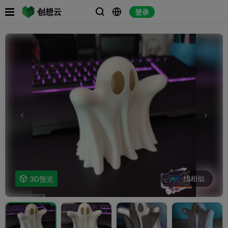

创想云
登录



找相似

3D预览