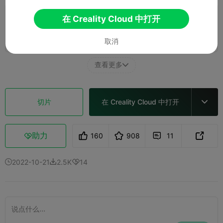
在 Creality Cloud 中打开
0.2mm layer, 3 walls, 10 infill
1 盘
02h 39m
74.46g



取消
查看更多

切片
在 Creality Cloud 中打开

助力
160
908
11



2022-10-21
2.5K
14


