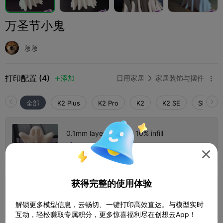
万圣节小鬼
墩墩
打印配置 (4)
添加
日用家居
家居装饰与摆件



全部
K2 Plus
K2 Pro
K2
K2 SE
SPARKX 
0.1mm layer, 3 walls, 10% infill
1 盘
03h 08m
64.61g




获得完整的使用体验
0.2mm layer, 2 walls, 15% infill
1 盘
01h 43m
54.59g



解锁更多模型信息，云畅切、一键打印高效直达。与模型实时
互动，轻松赚取专属积分，更多惊喜福利尽在创想云App！