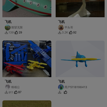
飞机
飞机
期望无限
平头哥
29
92
139
3.2K


飞机
飞机
锋相公
用户5118198413
87
911

