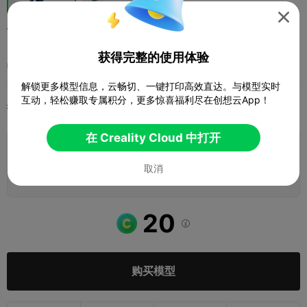

飞机
获得完整的使用体验
. ___ .
解锁更多模型信息，云畅切、一键打印高效直达。与模型实时
互动，轻松赚取专属积分，更多惊喜福利尽在创想云App！
打印配置
添加
爱好与DIY
无人机与飞行器



在 Creality Cloud 中打开
添加打印配置

取消
赚取更多积分
20

购买模型