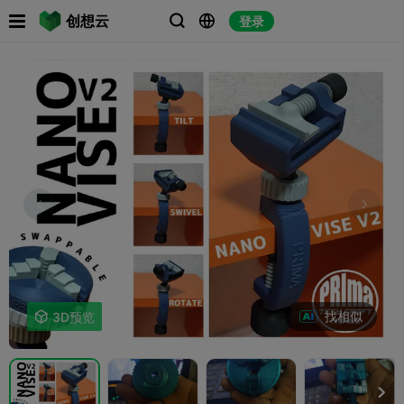

创想云
登录



找相似

3D预览
