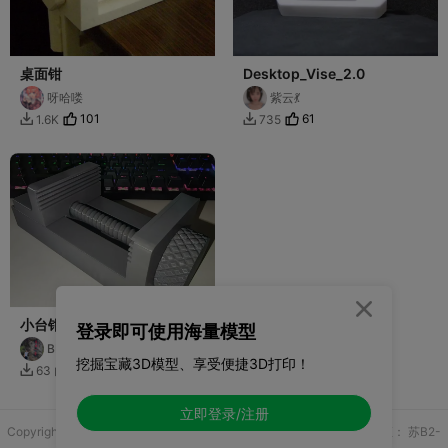
桌面钳
Desktop_Vise_2.0
呀哈喽
紫云💃
101
61
1.6K
735



小台钳，工作台台钳
登录即可使用海量模型
BB超
挖掘宝藏3D模型、享受便捷3D打印！
31
63

立即登录/注册
Copyright © 2025 无锡控博科技有限公司 版权所有
增值电信业务许可证：
苏B2-
20251970