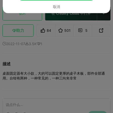
取消
切片
在 Creality Cloud 中打开

助力
84
501
5



2022-11-07
3.5K
1



描述
桌面固定器有大小款，大的可以固定更厚的桌子木板，部件全部通
用。
台钳有两种，一种常见的，一种三向夹非常