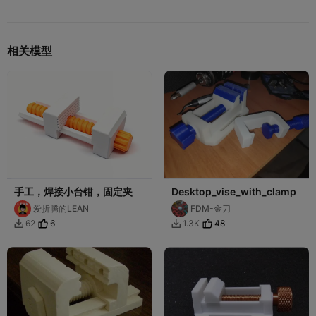
相关模型
手工，焊接小台钳，固定夹
Desktop_vise_with_clamp
爱折腾的LEAN
FDM-金刀
6
48
62
1.3K

