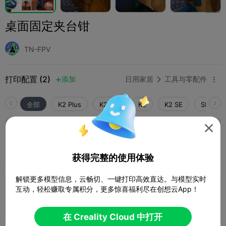
桌面固定夹台钳
TN-FPV
打印配置 (2)
添加
日用家居
工具与零配件



全部
K2 Plus
K2 Pro
K2
K2 SE
SPARKX 

0.2mm layer, 2 walls, 8 infill
1 盘
03h 50m
89.61g



获得完整的使用体验
解锁更多模型信息，云畅切、一键打印高效直达。与模型实时
互动，轻松赚取专属积分，更多惊喜福利尽在创想云App！
0.2mm layer, 2 walls, 15% infill
3 盘
04h 41m
102.06g



在 Creality Cloud 中打开