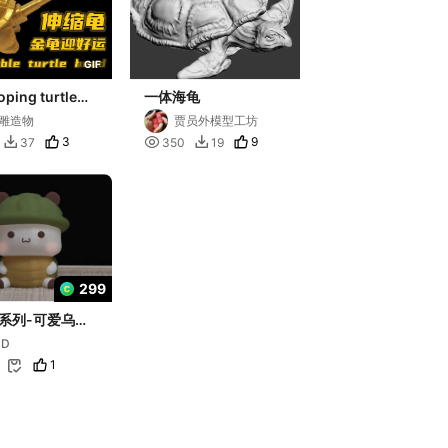
G
I
F
oping turtle伸
一体海龟
雕造物
贾员外模型工坊
3

9
37
350
19


299
系列-可爱乌龟
uple Bear-
ZD
tortoise_Yier）
1
