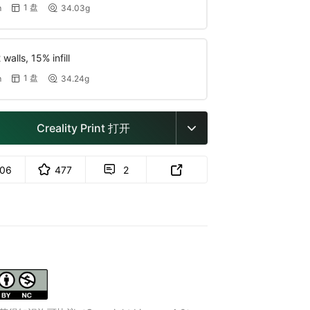
1 盘
m
34.03g


walls, 15% infill
1 盘
m
34.24g


Creality Print 打开

106
477
2

