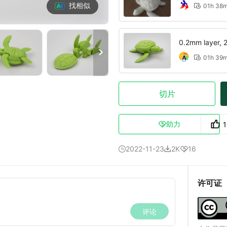
找相似
01h 38

0.2mm layer, 2 

01h 39

切片
助力

2022-11-23
2K
16



许可证