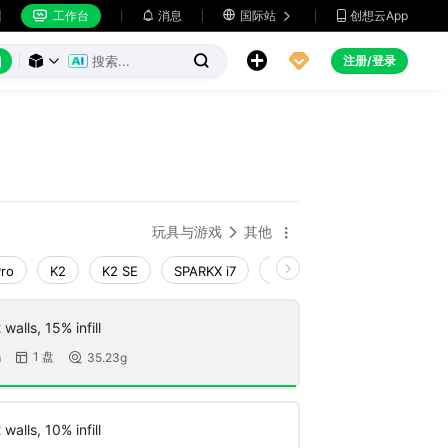
工作台
消息

国际站
创想云App







注册/登录



玩具与游戏
其他


Pro
K2
K2 SE
SPARKX i7
Creality Hi
Ender-3 V4
walls, 15% infill
1 盘
m
35.23g


walls, 10% infill