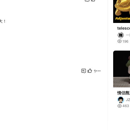
telesc
缩龟
一

196
情侣熊
一二（Co
J
cute_

463