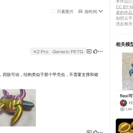
本作品已获
CC B
者的作品
创想云平
违反相关
相关模
flex
Articu
F
le

1.4K