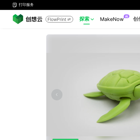
打印服务

AI
探索
创
MakeNow
FlowPrint

