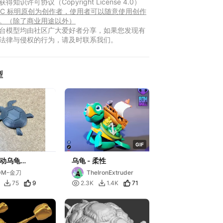
得知识许可协议（Copyright License 4.0）
Y-NC 标明原创为创作者，使用者可以随意使用创作
。（除了商业用途以外）
台模型均由社区广大爱好者分享，如果您发现有
法律与侵权的行为，请及时联系我们。
型
G
I
F
i可动乌龟
乌龟 - 柔性
lated_Sea_Turt
DM-金刀
TheIronExtruder
9

71
75
2.3K
1.4K

