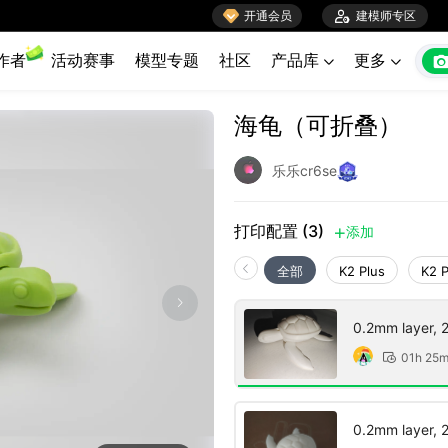

开通会员

建模师专区
作者
活动赛事
模型专题
社区
产品库
更多


海龟（可折叠）
乐乐cr6se
打印配置 (3)
添加

全部
K2 Plus
K2 
0.2mm layer, 2 
01h 25

0.2mm layer, 2 